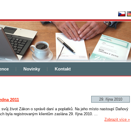
Česky
De
ence
Novinky
Kontakt
ledna 2011
29. října 2010
t svůj život Zákon o správě daní a poplatků. Na jeho místo nastoupí Daňový
ch byla registrovaným klientům zaslána 29. října 2010. ...
Zobrazit více »