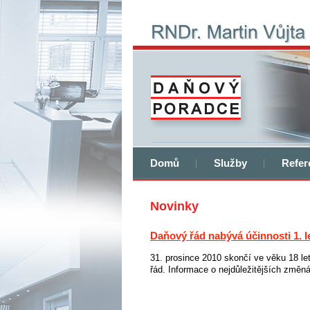
RNDr. Martin Vůjta
daňový poradce
Domů
Služby
Refer
Novinky
Daňový řád nabývá účinnosti 1. 
31. prosince 2010 skončí ve věku 18 le
řád. Informace o nejdůležitějších změná