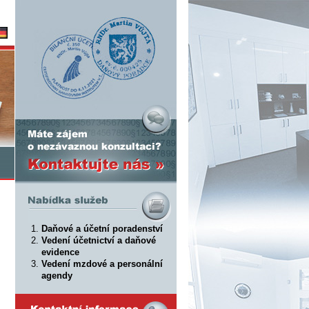
utsch
Máte zájem o nezávaznou konzultaci?
Kontaktujte nás »
Nabídka služeb
Daňové a účetní poradenství
Vedení účetnictví a daňové
evidence
Vedení mzdové a personální
agendy
Kontaktní informace