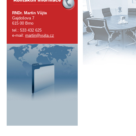
RNDr. Martin Vůjta
Gajdošova 7
615 00 Brno
tel.: 533 432 625
e-mail:
martin@vujta.cz