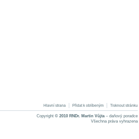
Hlavní strana
Přidat k oblíbeným
Tisknout stránku
Copyright
© 2010 RNDr. Martin Vůjta
– daňový poradce
Všechna práva vyhrazena